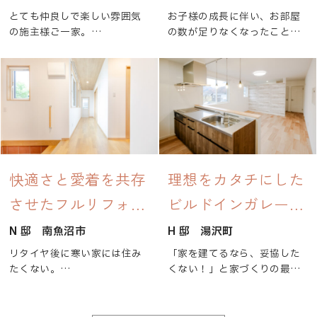
とても仲良しで楽しい雰囲気
お子様の成長に伴い、お部屋
の施主様ご一家。
の数が足りなくなったことか
よくご家族やお子様のお友達
ら増築工事を検討されたOBの
が集合されるとのことで、皆
K様宅。
さんが集まっても窮屈に感じ
ない絶妙な広さのリビングを
増築されたお部屋は梁を活か
提案しました。
したいとの事で、梁を黒く塗
ご希望で各居室の窓を高い位
装し、梁見せのかっこいいお
置に配置し、明かりを取り入
部屋に仕上がりました。
れながら外の目線を気にせず
また増築部につながる廊下を
過ごせるようにしています。
作るためトイレの位置を変え
快適さと愛着を共存
理想をカタチにした
たことで、今までお使いいた
させたフルリフォー
ビルドインガレージ
また太陽光発電システムを採
だいた洗面化粧台のサイズが
用して、今後高騰が予想され
合わなくなったので、コンパ
ムの家
の家...
N 邸
南魚沼市
H 邸
湯沢町
る電気代対策もバッチリ！
クトなサイズに交換しており
家族にも、お財布にも優しい
ます。
リタイヤ後に寒い家には住み
「家を建てるなら、妥協した
家になりました。
たくない。
くない！」と家づくりの最初
クリエイトでは、OB様宅に限
でも、愛着のある大切な家を
の段階から、やりたいことと
らずリフォーム工事を承って
壊したくない。
使いたい設備が明確だったお
おります。
そんなお気持ちから始まった
家。