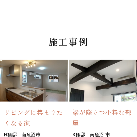
施工事例
リビングに集まりた
梁が際立つ小粋な部
くなる家
屋
H様邸
南魚沼市
K様邸
南魚沼 市