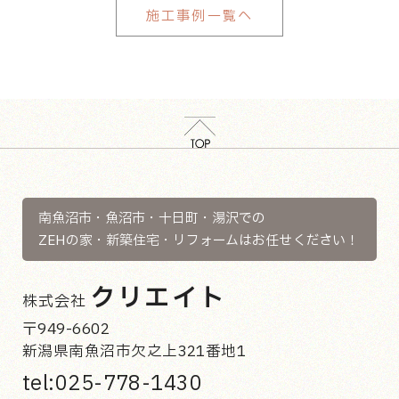
お見積もりは無料でいたして
施工事例一覧へ
フルリフォーム。
ビルドインガレージから水回
おりますので、お気軽にお問
り、下駄箱、壁紙、窓のサイ
い合わせください。
居住空間の1Ｆは、トリプルサ
ズまで、とことんこだわって
ッシと壁は厚み120㎜の断熱
予算の限り妥協せず、理想通
材を採用、エコウィンも設置
りに造り上げた家。
し快適な空間に。
将来的に介護が必要になった
なかには、「これを使いたい
ときの為に、トイレの広さも
けど、予算が…」と悩んだ場
確保しました。
所もありましたが、打ち合わ
思い入れのある床の間も、以
せで様々な話し合いとご提案
前の家の部材をそのまま使っ
をして完成した、そんな家で
南魚沼市・魚沼市・十日町・湯沢での
ています。
す。
ZEHの家・新築住宅・リフォームはお任せください！
屋根も雪堀をしなくていいよ
うに、片流れ屋根に形を変え
クリエイト
ました。
株式会社
〒949-6602
新潟県南魚沼市欠之上321番地1
tel:025-778-1430