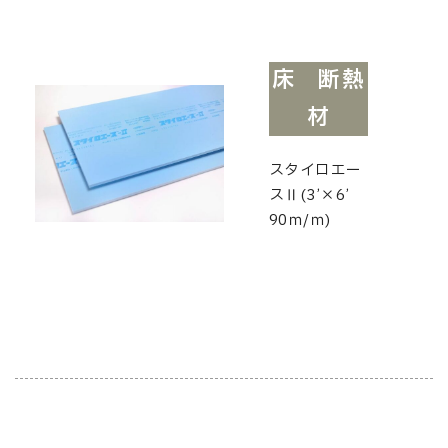
床 断熱
材
スタイロエー
スⅡ(3’×6’
90ｍ/ｍ)