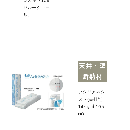
フカット108
セルモジュー
ル。
天井・壁
断熱材
アクリアネク
スト(高性能
14㎏/㎥ 105
㎜)