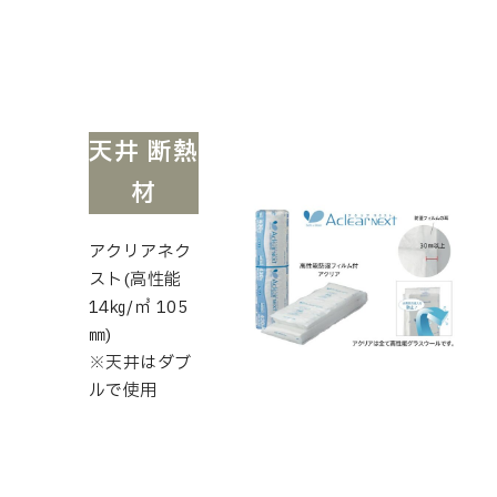
天井 断熱
材
アクリアネク
スト(高性能
14㎏/㎥ 105
㎜)
※天井はダブ
ルで使用