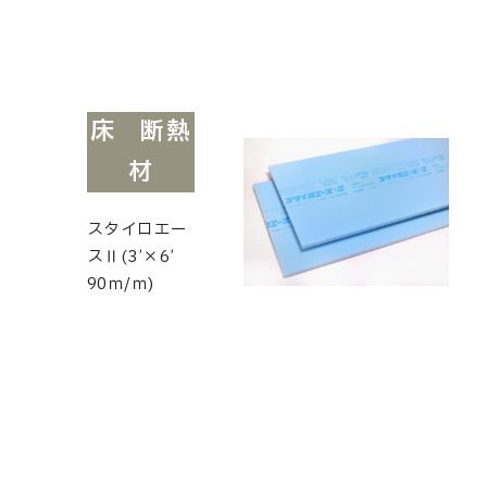
床 断熱
材
スタイロエー
スⅡ(3’×6’
90ｍ/ｍ)