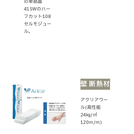
の単結晶
415Wのハー
フカット108
セルモジュー
ル。
壁 断熱材
アクリアウー
ル(高性能
24㎏/㎥
120ｍ/ｍ)