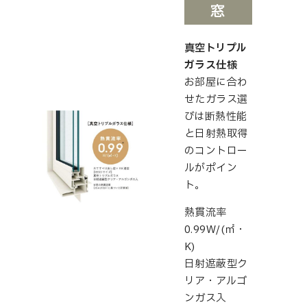
窓
真空トリプル
ガラス仕様
お部屋に合わ
せたガラス選
びは断熱性能
と日射熱取得
のコントロー
ルがポイン
ト。
熱貫流率
0.99W/(㎡・
K)
日射遮蔽型ク
リア・アルゴ
ンガス入