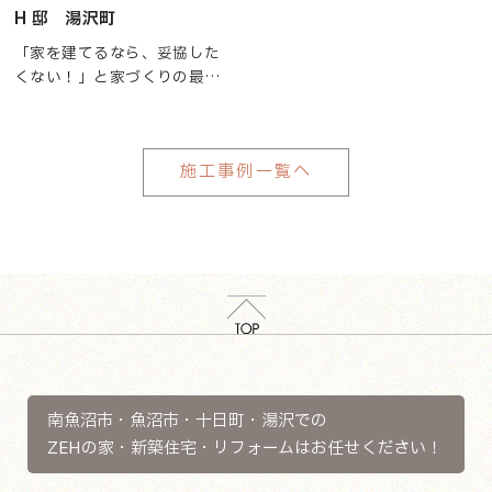
確保しました。
の家...
約)
H 邸
湯沢町
思い入れのある床の間も、以
定休日:日曜・祝日
前の家の部材をそのまま使っ
「家を建てるなら、妥協した
（前日までのご連絡で対応可
ています。
くない！」と家づくりの最初
能な場合あり）
屋根も雪堀をしなくていいよ
の段階から、やりたいことと
HP：
うに、片流れ屋根に形を変え
使いたい設備が明確だったお
https://r.goope.jp/saikimy/
ました。
家。
施工事例一覧へ
ビルドインガレージから水回
り、下駄箱、壁紙、窓のサイ
ズまで、とことんこだわって
予算の限り妥協せず、理想通
りに造り上げた家。
なかには、「これを使いたい
けど、予算が…」と悩んだ場
所もありましたが、打ち合わ
せで様々な話し合いとご提案
をして完成した、そんな家で
南魚沼市・魚沼市・十日町・湯沢での
す。
ZEHの家・新築住宅・リフォームはお任せください！