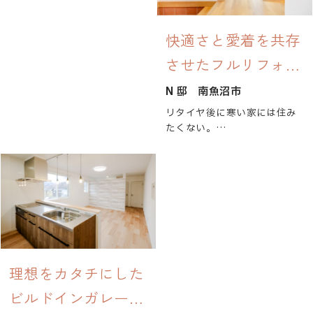
部屋に仕上がりました。
落ち着ける空間にし、施術室
また増築部につながる廊下を
は和のテイストを意識した室
作るためトイレの位置を変え
快適さと愛着を共存
内に仕上げています。
たことで、今までお使いいた
させたフルリフォー
だいた洗面化粧台のサイズが
しっかりじっくりマッサージ
合わなくなったので、コンパ
ムの家
N 邸
南魚沼市
したい方から、今日はここだ
クトなサイズに交換しており
け重点的に…という方まで、
ます。
リタイヤ後に寒い家には住み
色々なメニューがあり、その
たくない。
時の状況に応じて施術してく
クリエイトでは、OB様宅に限
でも、愛着のある大切な家を
れます。
らずリフォーム工事を承って
壊したくない。
「あ～疲れたなぁ」と思いま
おります。
そんなお気持ちから始まった
したら、坂戸にお立ち寄りく
お見積もりは無料でいたして
フルリフォーム。
ださい！
おりますので、お気軽にお問
い合わせください。
居住空間の1Ｆは、トリプルサ
住所：〒949-6611 南魚沼
ッシと壁は厚み120㎜の断熱
市坂戸109-3
材を採用、エコウィンも設置
ご予約TEL : 090-1145-
し快適な空間に。
理想をカタチにした
0594
将来的に介護が必要になった
ビルドインガレージ
ときの為に、トイレの広さも
営業時間:9:00〜22:00 (要予