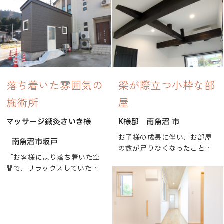
落ち着いた雰囲気の
梁が際立つ小粋な部
施術所
屋
マッサージ鍼灸さいき様
K様邸
南魚沼 市
お子様の成長に伴い、お部屋
南魚沼市坂戸
の数が足りなくなったことか
「お客様により落ち着いた空
ら増築工事を検討されたOBの
間で、リラックスしていただ
K様宅。
きたい。」そんなさいき様の
想いから始まった今回のお手
増築されたお部屋は梁を活か
伝い。
したいとの事で、梁を黒く塗
待合室は落ち着いた色合いの
装し、梁見せのかっこいいお
壁紙や建具をチョイスして、